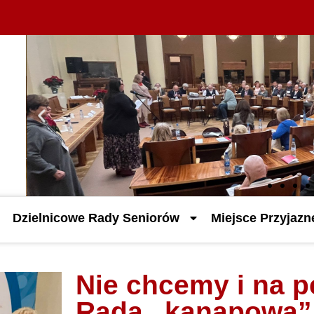
Dzielnicowe Rady Seniorów
Miejsce Przyjaz
Nie chcemy i na 
Radą „kanapową”