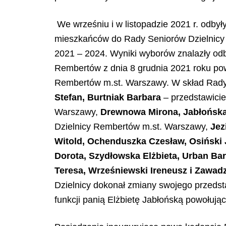
We wrześniu i w listopadzie 2021 r. odbył
mieszkańców do Rady Seniorów Dzielnicy
2021 – 2024. Wyniki wyborów znalazły odb
Rembertów z dnia 8 grudnia 2021 roku po
Rembertów m.st. Warszawy. W skład Rady
Stefan, Burtniak Barbara
– przedstawici
Warszawy,
Drewnowa Mirona, Jabłońska
Dzielnicy Rembertów m.st. Warszawy,
Jez
Witold, Ochenduszka Czesław, Osiński J
Dorota, Szydłowska Elżbieta, Urban Ba
Teresa, Wrześniewski Ireneusz i Zawad
Dzielnicy dokonał zmiany swojego przedst
funkcji panią Elżbietę Jabłońską powołując