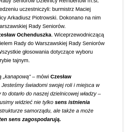
Rady Seniorów Dzielnicy Rembertów m.st.
edzeniu uczestniczyli: burmistrz Maciej
icy Arkadiusz Piotrowski. Dokonano na nim
Warszawskiej Rady Seniorów.
zesław Ochenduszka
. Wiceprzewodniczącą
cielem Rady do Warszawskiej Rady Seniorów
Wszystkie głosowania dotyczące wyboru
ybie tajnym.
ą „kanapową” –
mówi
Czesław
Jesteśmy świadomi swojej roli i miejsca w
to dotarło do naszej dzielnicowej władzy –
usimy widzieć nie tylko
sens istnienia
 strukturze samorządu, ale także a może
e ten sens zagospodarują.