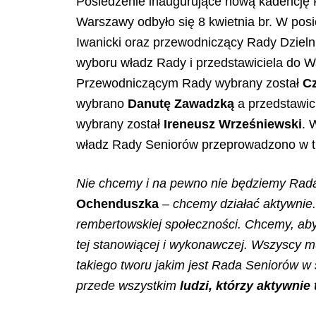
Posiedzenie inaugurujące nową kadencję 
Warszawy odbyło się 8 kwietnia br. W posi
Iwanicki oraz przewodniczący Rady Dzieln
wyboru władz Rady i przedstawiciela do 
Przewodniczącym Rady wybrany został
C
wybrano
Danutę Zawadzką
a przedstawi
wybrany został
Ireneusz Wrześniewski
. 
władz Rady Seniorów przeprowadzono w tr
Nie chcemy i na pewno nie będziemy Rad
Ochenduszka
– chcemy działać aktywnie. 
rembertowskiej społeczności. Chcemy, aby 
tej stanowiącej i wykonawczej. Wszyscy
m
takiego tworu jakim jest Rada Seniorów w
przede wszystkim
ludzi, którzy aktywni