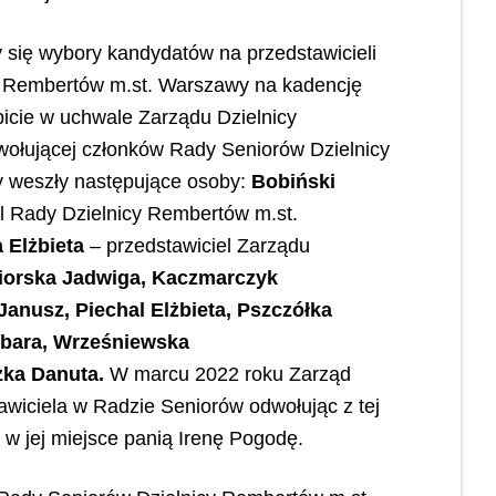
y się wybory kandydatów na przedstawicieli
 Rembertów m.st. Warszawy na kadencję
icie w uchwale Zarządu Dzielnicy
wołującej członków Rady Seniorów Dzielnicy
 weszły następujące osoby:
Bobiński
el Rady Dzielnicy Rembertów m.st.
 Elżbieta
– przedstawiciel Zarządu
iorska Jadwiga, Kaczmarczyk
anusz, Piechal Elżbieta, Pszczółka
rbara, Wrześniewska
zka Danuta.
W marcu 2022 roku Zarząd
awiciela w Radzie Seniorów odwołując z tej
 w jej miejsce panią Irenę Pogodę.