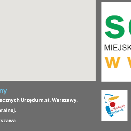
ny
łecznych Urzędu m.st. Warszawy.
oralnej.
rszawa