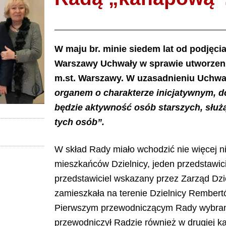
W maju br. minie siedem lat od podjęci
Warszawy Uchwały w sprawie utworzen
m.st. Warszawy. W uzasadnieniu Uchwał
organem o charakterze inicjatywnym, 
będzie aktywność osób starszych, służą
tych osób”.
W skład Rady miało wchodzić nie więcej ni
mieszkańców Dzielnicy, jeden przedstawic
przedstawiciel wskazany przez Zarząd Dz
zamieszkała na terenie Dzielnicy Rembertó
Pierwszym przewodniczącym Rady wybran
przewodniczył Radzie również w drugiej ka