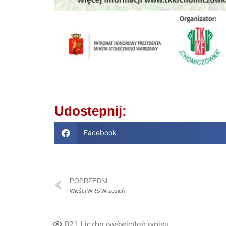
Udostepnij:
Facebook
POPRZEDNI
Wieści WRS Wrzesień
821
Liczba wyświetleń wpisu