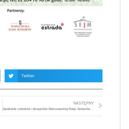
Twitter
NASTĘPNY
Spotkanie członków i ekspertów Warszawskiej Rady Seniorów z Wicemarszałek Sejmu Małgorzatą Kidawa-Błońską.